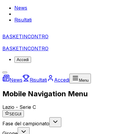
News
Risultati
BASKET
I
NCONTRO
BASKET
I
NCONTRO
Accedi
News
Risultati
Accedi
Menu
Mobile Navigation Menu
Lazio
-
Serie C
SEGUI
Fase del campionato
Girone