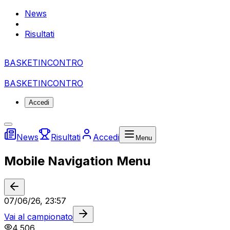
News
Risultati
BASKET
I
NCONTRO
BASKET
I
NCONTRO
Accedi
News
Risultati
Accedi
Menu
Mobile Navigation Menu
07/06/26, 23:57
Vai al campionato
4,506