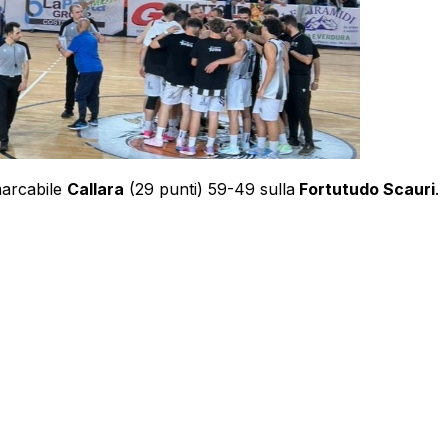
marcabile
Callara
(29 punti) 59-49 sulla
Fortutudo Scauri
.