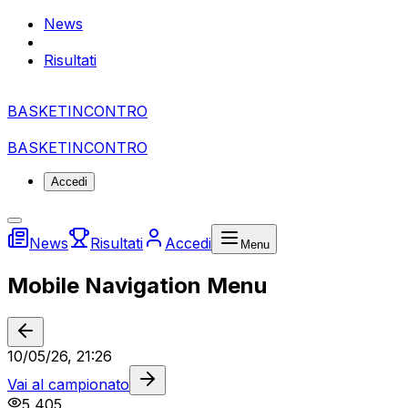
News
Risultati
BASKET
I
NCONTRO
BASKET
I
NCONTRO
Accedi
News
Risultati
Accedi
Menu
Mobile Navigation Menu
10/05/26, 21:26
Vai al campionato
5,405