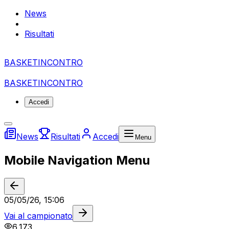
News
Risultati
BASKET
I
NCONTRO
BASKET
I
NCONTRO
Accedi
News
Risultati
Accedi
Menu
Mobile Navigation Menu
05/05/26, 15:06
Vai al campionato
6,173