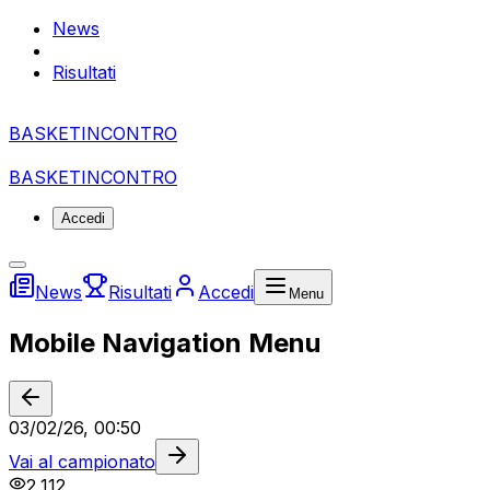
News
Risultati
BASKET
I
NCONTRO
BASKET
I
NCONTRO
Accedi
News
Risultati
Accedi
Menu
Mobile Navigation Menu
03/02/26, 00:50
Vai al campionato
2,112