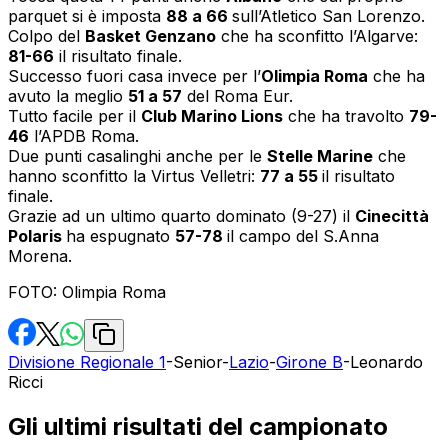
parquet si è imposta
88 a 66
sull’Atletico San Lorenzo.
Colpo del
Basket Genzano
che ha sconfitto l’Algarve:
81-66
il risultato finale.
Successo fuori casa invece per l’
Olimpia Roma
che ha
avuto la meglio
51 a 57
del Roma Eur.
Tutto facile per il
Club Marino Lions
che ha travolto
79-
46
l’APDB Roma.
Due punti casalinghi anche per le
Stelle Marine
che
hanno sconfitto la Virtus Velletri:
77 a 55
il risultato
finale.
Grazie ad un ultimo quarto dominato (9-27) il
Cinecittà
Polaris
ha espugnato
57-78
il campo del S.Anna
Morena.
FOTO: Olimpia Roma
Divisione Regionale 1
-
Senior
-
Lazio
-
Girone B
-
Leonardo
Ricci
Gli ultimi risultati del campionato