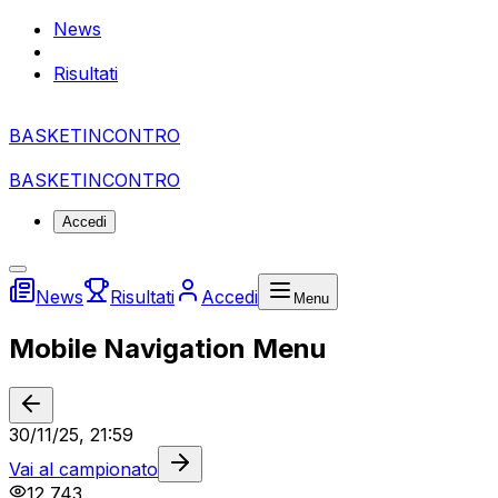
News
Risultati
BASKET
I
NCONTRO
BASKET
I
NCONTRO
Accedi
News
Risultati
Accedi
Menu
Mobile Navigation Menu
30/11/25, 21:59
Vai al campionato
12,743